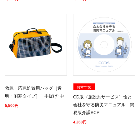
おすすめ
救急・応急処置用バッグ［透
明・耐寒タイプ］ 手提げ･中
CD版（施設系サービス）命と
会社を守る防災マニュアル 簡
5,500
円
易版介護BCP
4,268
円