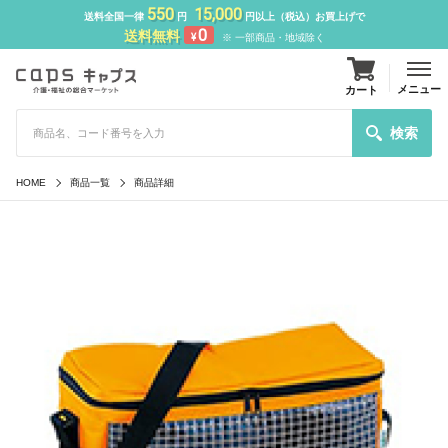
550
15,000
送料全国一律
円
円以上（税込）お買上げで
0
送料無料
¥
※ 一部商品・地域除く
メニュー
カート
検索
HOME
商品一覧
商品詳細