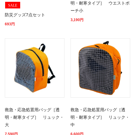
明・耐寒タイプ］ ウエストポ
SALE
ーチ小
防災グッズ7点セット
3,190
円
693
円
救急・応急処置用バッグ［透
救急・応急処置用バッグ［透
明・耐寒タイプ］ リュック・
明・耐寒タイプ］ リュック・
大
中
7,590
円
6,600
円