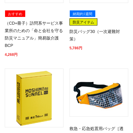
おすすめ
納期約1週間
防災アイテム
（CD+冊子）訪問系サービス事
業所のための「命と会社を守る
防災バッグ30（一次避難対
防災マニュアル」簡易版介護
策）
BCP
5,786
円
4,268
円
救急・応急処置用バッグ［透