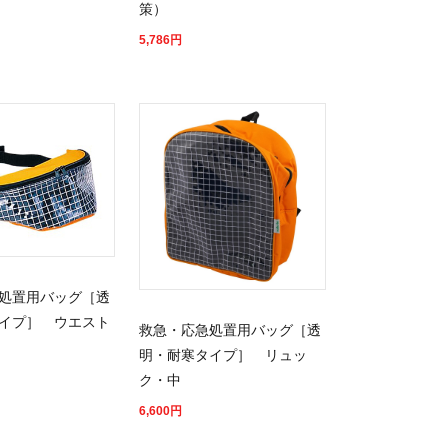
策）
5,786
円
処置用バッグ［透
イプ］ ウエスト
救急・応急処置用バッグ［透
明・耐寒タイプ］ リュッ
ク・中
6,600
円