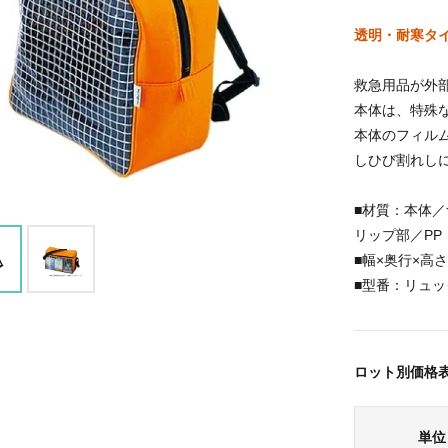
透明・耐寒タ
救急用品が外
本体は、特殊
本体のフィル
しひび割れし
■材質：本体／
リップ部／PP
■幅×奥行×高さ（
■型番：リュッ
ロット別価格
単位