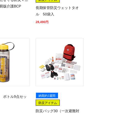
易版介護BCP
長期保管防災ウェットタオ
ル 50袋入
28,490
円
納期約1週間
 ボトル9点セッ
防災アイテム
防災バッグ30（一次避難対