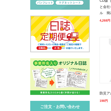
CD版
と会社
ル 簡
4,268
円
防災ア
198
円
ご注文・お問い合わせ