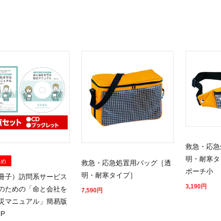
救急・応急
明・耐寒タ
すめ
救急・応急処置用バッグ［透
ポーチ小
明・耐寒タイプ］
+冊子）訪問系サービス
3,190
円
のための「命と会社を
7,590
円
災マニュアル」簡易版
P