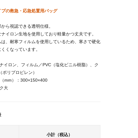
イプの救急・応急処置用バッグ
部から視認できる透明仕様。
なナイロン生地を使用しており軽量かつ丈夫です。
ムは、耐寒フィルムを使用しているため、寒さで硬化
にくくなっています。
ナイロン、フィルム／PVC（塩化ビニル樹脂）、ク
（ポリプロピレン）
mm）：300×150×400
ク大
表
小計（税込）