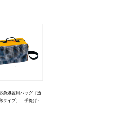
応急処置用バッグ［透
寒タイプ］ 手提げ･