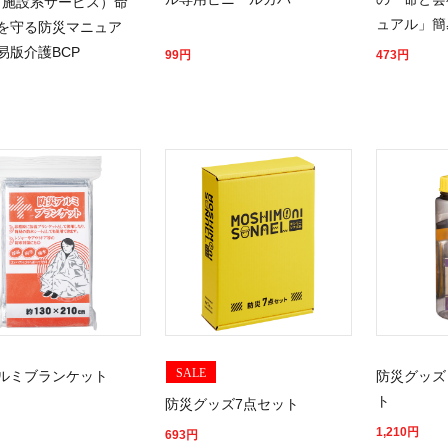
（施設系サービス）命
ュアル」簡
を守る防災マニュア
易版介護BCP
99
円
473
円
SALE
ルミブランケット
防災グッズ
ト
防災グッズ7点セット
1,210
円
693
円