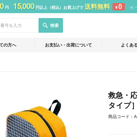
0
15,000
送料無料
0
円
円以上（税込）お買上げで
¥
※ 
検索
ての方へ
お支払い・出荷について
よくあ
救急・
タイプ
商品コード：
A