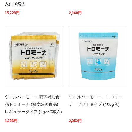
入)×10袋入
15,228
円
2,160
円
ウエルハーモニー 嚥下補助食
ウエルハーモニー トロミー
品トロミーナ (粘度調整食品)
ナ ソフトタイプ (400g入)
レギュラータイプ (2g×50本入)
1,296
円
2,052
円