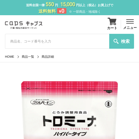
550
15,000
送料全国一律
円
円以上（税込）お買上げで
0
送料無料
¥
※ 一部商品・地域除く
メニュー
カート
検索
HOME
商品一覧
商品詳細