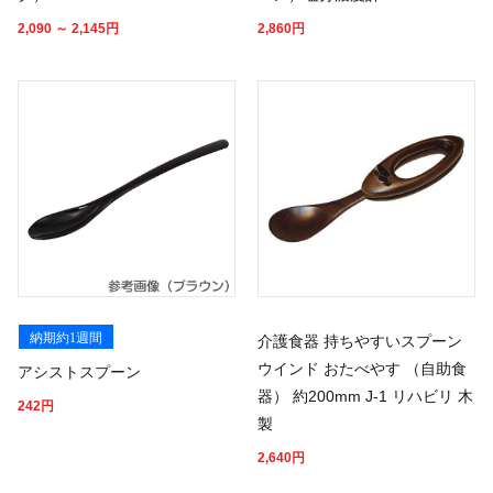
2,090 ～ 2,145
円
2,860
円
納期約1週間
介護食器 持ちやすいスプーン
ウインド おたべやす （自助食
アシストスプーン
器） 約200mm J-1 リハビリ 木
242
円
製
2,640
円