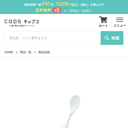
550
15,000
送料全国一律
円
円以上（税込）お買上げで
0
送料無料
¥
※ 一部商品・地域除く
メニュー
カート
検索
HOME
商品一覧
商品詳細