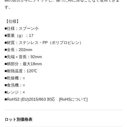
柄の部分が手にフィットし、握った時に滑ることなく使用できま
す。
【仕様】
■仕様：スプーン小
■重量（g）：17
■材質：ステンレス・PP（ポリプロピレン）
■全長：202mm
■先端＋首長：92mm
■柄部分：最大18mm
■耐熱温度：120℃
■乾燥機：○
■食洗機：○
■レンジ：×
■RoHS2 (EU)2015/863 対応 [RoHSについて]
ロット別価格表