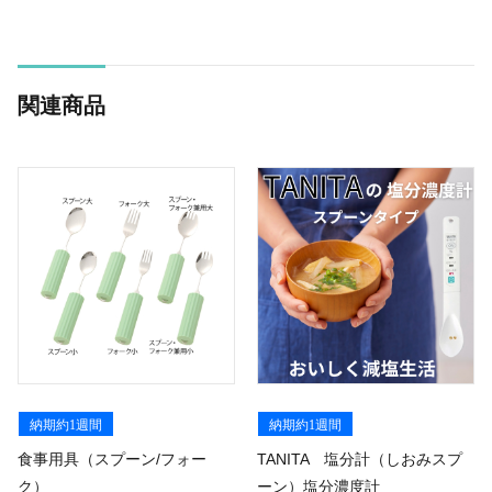
関連商品
納期約1週間
納期約1週間
食事用具（スプーン/フォー
TANITA 塩分計（しおみスプ
ク）
ーン）塩分濃度計