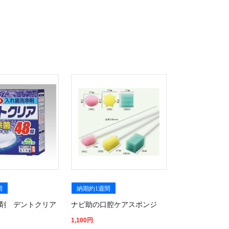
間
納期約1週間
剤 デントクリア
ナビ助の口腔ケアスポンジ
円
1,100
円