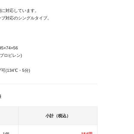
剤に対応しています。
ーブ対応のシングルタイプ。
5×74×56
リプロピレン)
(134℃・5分)
表
小計（税込）