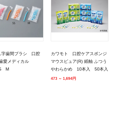
L字歯間ブラシ 口腔
カワモト 口腔ケアスポンジ
 歯愛メディカル
マウスピュア(R) 紙軸 ふつう
S M
やわらかめ 10本入 50本入
473 ～ 1,694
円