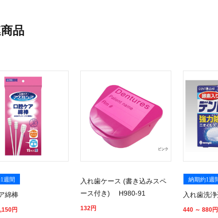
連商品
1週間
納期約1週
入れ歯ケース (書き込みスペ
ース付き) H980-91
ア綿棒
入れ歯洗浄
132
円
,150
円
440 ～ 880