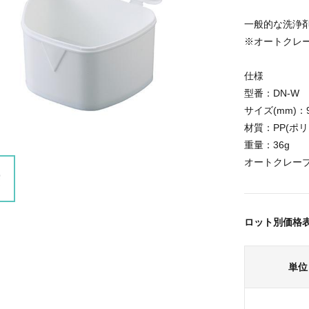
一般的な洗浄
※オートクレ
仕様
型番：DN-W
サイズ(mm)：9
材質：PP(ポ
重量：36g
オートクレーブ可
ロット別価格
単位