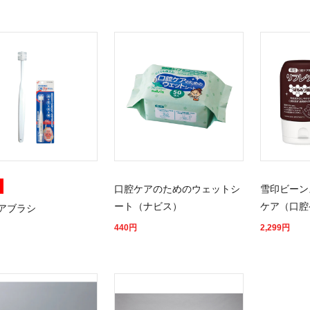
口腔ケアのためのウェットシ
雪印ビーン
ート（ナビス）
ケア（口腔
アブラシ
440
円
2,299
円