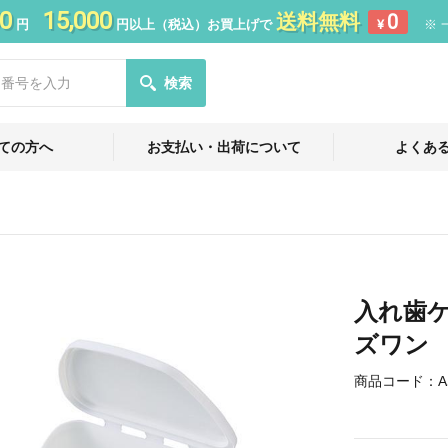
0
15,000
送料無料
0
円
円以上（税込）お買上げで
¥
※ 
検索
ての方へ
お支払い・出荷について
よくあ
入れ歯ケ
ズワン
商品コード：
A