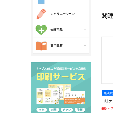
レクリエーション
関
介護用品
専門書籍
納期約
口腔ケ
550 ～ 7