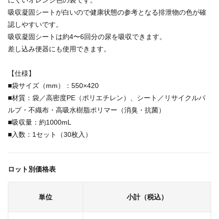
にくいオレンジ色の袋です。
吸収凝固シートが白いので健康状態の参考となる排泄物の色が確
認しやすいです。
吸収凝固シートは約4〜6回分の尿を吸収できます。
差し込み便器にも使用できます。
【仕様】
■袋サイズ（mm）：550×420
■材質：袋／高密度PE（ポリエチレン）、シート／リサイクルパ
ルプ・不織布・高吸水樹脂ポリマー（消臭・抗菌）
■吸収量：約1000mL
■入数：1セット（30枚入）
ロット別価格表
単位
小計（税込）