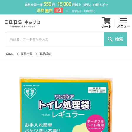
550
15,000
送料全国一律
円
円以上（税込）お買上げで
0
送料無料
¥
※ 一部商品・地域除く
メニュー
カート
検索
HOME
商品一覧
商品詳細