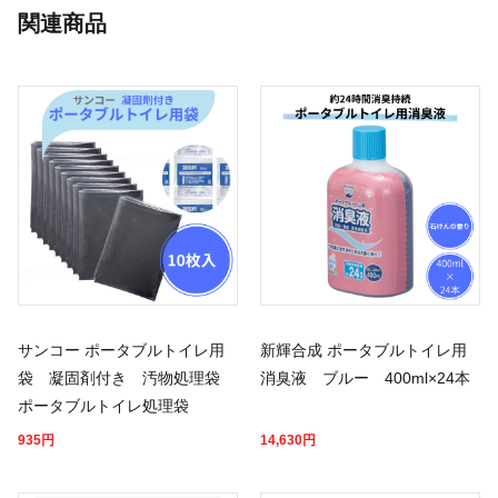
関連商品
サンコー ポータブルトイレ用
新輝合成 ポータブルトイレ用
袋 凝固剤付き 汚物処理袋
消臭液 ブルー 400ml×24本
ポータブルトイレ処理袋
935
円
14,630
円