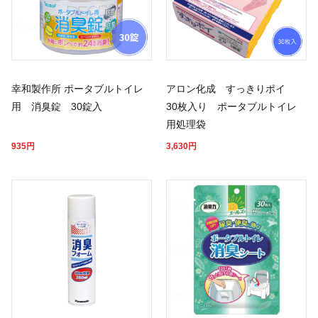
幸和製作所 ポータブルトイレ
アロン化成 すっきりポイ
用 消臭錠 30錠入
30枚入り ポータブルトイレ
用処理袋
935
円
3,630
円