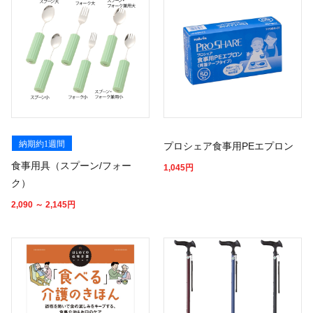
納期約1週間
プロシェア食事用PEエプロン
食事用具（スプーン/フォー
1,045
円
ク）
2,090 ～ 2,145
円