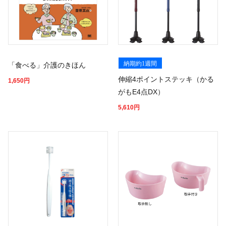
納期約1週間
「食べる」介護のきほん
伸縮4ポイントステッキ（かる
1,650
円
がもE4点DX）
5,610
円