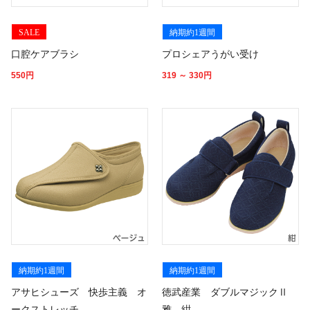
SALE
納期約1週間
口腔ケアブラシ
プロシェアうがい受け
550
円
319 ～ 330
円
納期約1週間
納期約1週間
アサヒシューズ 快歩主義 オ
徳武産業 ダブルマジックⅡ
ークストレッチ
雅 紺