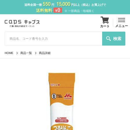
550
15,000
送料全国一律
円
円以上（税込）お買上げで
0
送料無料
¥
※ 一部商品・地域除く
メニュー
カート
検索
HOME
商品一覧
商品詳細