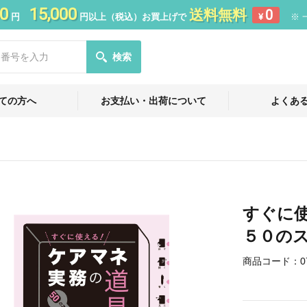
0
15,000
送料無料
0
円
円以上（税込）お買上げで
¥
※ 
検索
ての方へ
お支払い・出荷について
よくあ
すぐに
５０の
商品コード：
0