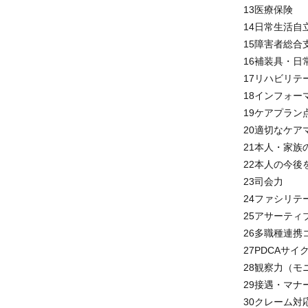
13医療保険
14日常生活
15障害者総
16補装具・
17リハビリ
18インフォ
19ケアプラ
20適切なケ
21本人・家
22本人の今
23司会力
24ファシリ
25アサーテ
26多職種連
27PDCAサ
28観察力（
29接遇・マ
30クレーム