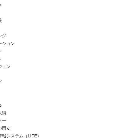
ンス
支援
ミング
テーション
シー
ント
ビジョン
グ
ング
社会
策大綱
アラー
護の両立
情報システム（LIFE）