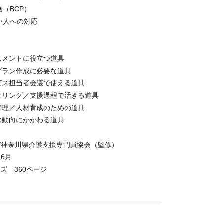
画（BCP）
い人への対応
スメントに役立つ道具
プラン作成に必要な道具
ビス担当者会議で使える道具
タリング／支援過程で活きる道具
管理／人材育成のための道具
の動向にかかわる道具
/神奈川県介護支援専門員協会（監修）
年6月
イズ 360ページ