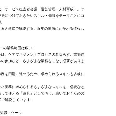
成、サービス担当者会議、運営管理・人材育成…。ケ
が身につけておきたいスキル・知識をテーマごとにコ
録。
Ｑ＆Ａ形式で解説する。近年の動向にかかわる情報も
ャーの業務範囲は広い！
ーは、ケアマネジメントプロセスのみならず、書類作
への参加など、さまざまな業務をこなす必要がありま
業務を円滑に進めるために求められるスキルも多岐に
マネ実務に求められるさまざまなスキルを、必要なと
出して使える「道具」として備え、磨いておくための
式で解説しています。
・知識・ツール