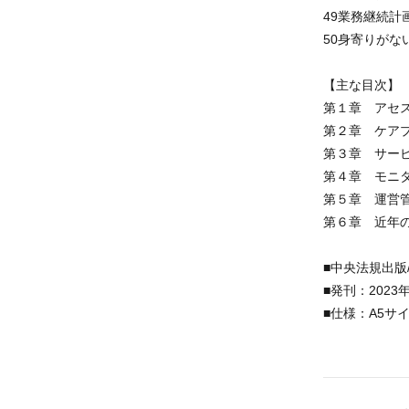
49業務継続計
50身寄りがな
【主な目次】
第１章 アセ
第２章 ケア
第３章 サー
第４章 モニ
第５章 運営
第６章 近年
■中央法規出版
■発刊：2023
■仕様：A5サ