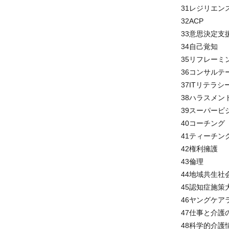
31レジリエ
32ACP
33意思決定
34自己覚知
35リフレー
36コンサル
37ITリテラ
38ハラスメ
39スーパー
40コーチン
41ティーチ
42権利擁護
43倫理
44地域共生
45認知症施
46ヤングケ
47仕事と介
48科学的介護