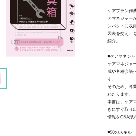
ケアプラン作
アマネジャー
ンパクトに収
図表を交え、
紹介。
■ケアマネジ
ケアマネジャ
成や各種会議
す。
そのため、各
わたります。
本書は、ケア
きにすぐ取り
情報をQ&A形
■50のスキル