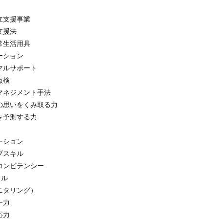
自立支援事業
合支援法
日常生活用具
テーション
ーマルサポート
ン点検
アマネジメント手法
族の思いをくみ取る力
後を予測する力
テーション
ィブスキル
携コンピテンシー
イクル
モニタリング）
ナー力
対応力