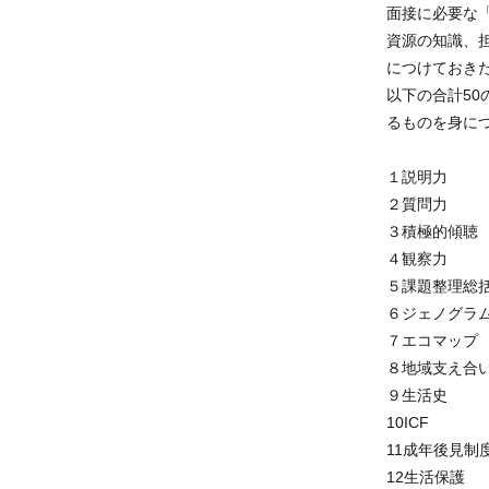
面接に必要な
資源の知識、
につけておき
以下の合計5
るものを身に
１説明力
２質問力
３積極的傾
４観察力
５課題整理総
６ジェノグラ
７エコマップ
８地域支え合
９生活史
10ICF
11成年後見
12生活保護