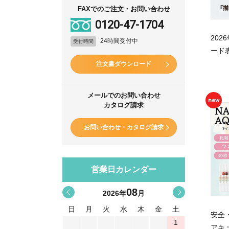
FAXでのご注文・お問い合わせ
0120-47-1704
20
24時間受付中
受付時間
ード
注文書ダウンロード
メールでのお問い合わせ
new
カタログ請求
お問い合わせ・カタログ請求
営業日カレンダー
08
<
>
2026
年
月
日
月
火
水
木
金
土
安全
1
アキ