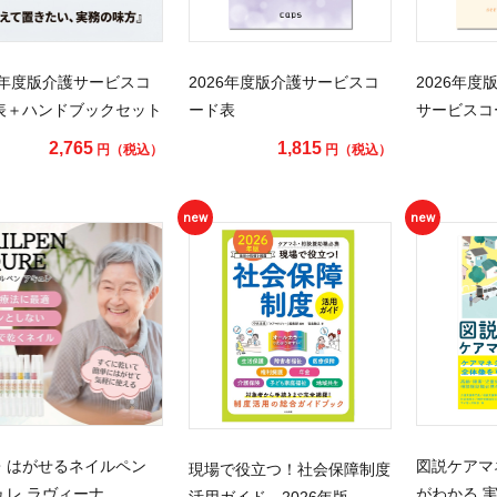
26年度版介護サービスコ
2026年度版介護サービスコ
2026年
表＋ハンドブックセット
ード表
サービスコ
2,765
1,815
円（税込）
円（税込）
new
new
・はがせるネイルペン
図説ケアマ
現場で役立つ！社会保障制度
ュレ ラヴィーナ
がわかる 