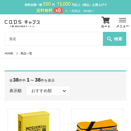
550
15,000
送料全国一律
円
円以上（税込）お買上げで
0
送料無料
¥
※ 一部商品・地域除く
メニュー
カート
検索
HOME
商品一覧
38
1
38
全
件中
〜
件を表示
表示順