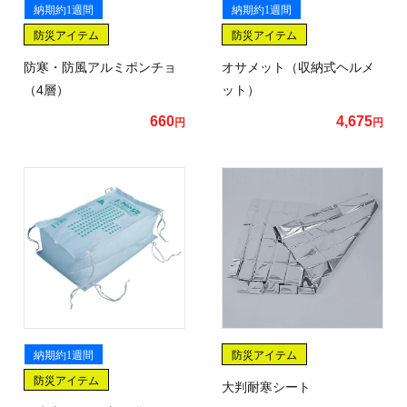
納期約1週間
納期約1週間
防災アイテム
防災アイテム
防寒・防風アルミポンチョ
オサメット（収納式ヘルメ
（4層）
ット）
660
4,675
円
円
納期約1週間
防災アイテム
防災アイテム
大判耐寒シート