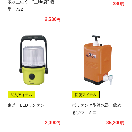
吸水土のう "土No袋" 箱
330
円
型 722
2,530
円
防災アイテム
防災アイテム
東芝 LEDランタン
ポリタンク型浄水器 飲め
るゾウ ミニ
2,090
35,200
円
円