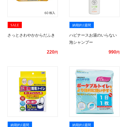
SALE
納期約1週間
さっとさわやかからだふき
ハビナースお湯のいらない
泡シャンプー
220
990
円
円
納期約1週間
納期約1週間