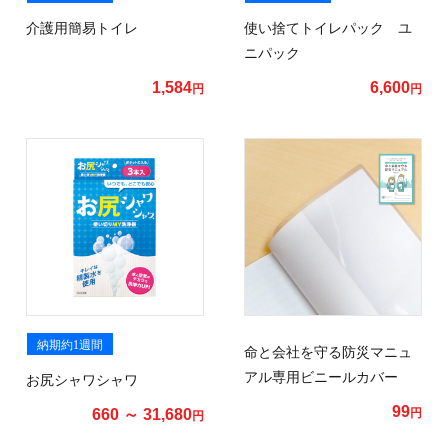
介護用簡易トイレ
使い捨てトイレパック ユ
ニパック
1,584
6,600
円
円
納期約1週間
命と会社を守る防災マニュ
アル専用ビニールカバー
お尻シャワシャワ
99
660 ～ 31,680
円
円