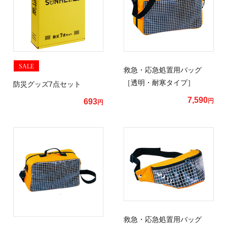
SALE
救急・応急処置用バッグ
［透明・耐寒タイプ］
防災グッズ7点セット
7,590
693
円
円
救急・応急処置用バッグ