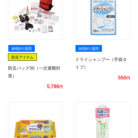
納期約1週間
納期約1週間
防災アイテム
ドライシャンプー（手袋タ
イプ）
防災バッグ30（一次避難対
策）
550
円
5,786
円