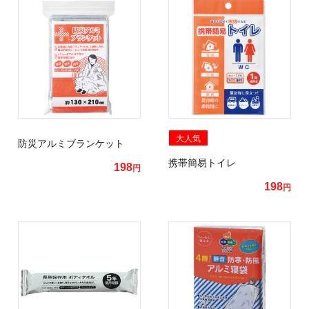
大人気
防災アルミブランケット
携帯簡易トイレ
198
円
198
円