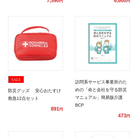
7,590
6,600
円
円
SALE
訪問系サービス事業所のた
めの「命と会社を守る防災
防災グッズ 安心おたすけ
マニュアル」簡易版介護
救急12点セット
BCP
891
円
473
円