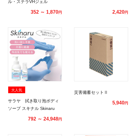
ル・ステラVHジェル
352 ～ 1,870
2,420
円
円
大人気
災害備蓄セットⅡ
サラヤ 拭き取り泡ボディ
5,940
円
ソープ スキナル Skinaru
792 ～ 24,948
円